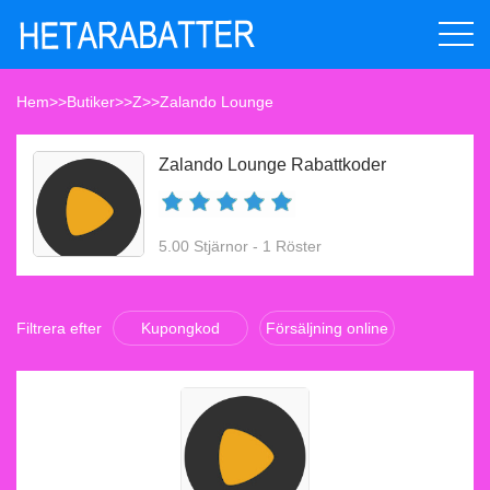
Hem
>>
Butiker
>>
Z
>>
Zalando Lounge
Zalando Lounge Rabattkoder
5.00 Stjärnor - 1 Röster
Filtrera efter
Kupongkod
Försäljning online