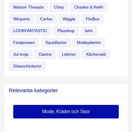
Maison Threads
Chirp
Charles & Keith
Winparts
Carfax
Wiggle
FlixBus
LOOKFANTASTIC
Plusshop
Ielm
Festprissen
Squidfactor
Motleydenim
Jul-troja
Clarins
Lekmer
Kitchenaid
Glasochinterior
Relevanta kategorier
Mode, Kläder och Skor