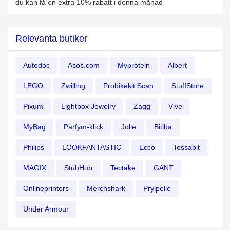
du kan få en extra 10% rabatt i denna månad
Relevanta butiker
Autodoc
Asos.com
Myprotein
Albert
LEGO
Zwilling
Probikekit Scan
StuffStore
Pixum
Lightbox Jewelry
Zagg
Vive
MyBag
Parfym-klick
Jolie
Bitiba
Philips
LOOKFANTASTIC
Ecco
Tessabit
MAGIX
StubHub
Tectake
GANT
Onlineprinters
Merchshark
Prylpelle
Under Armour