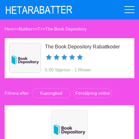
Hem
>>
Butiker
>>
T
>>
The Book Depository
The Book Depository Rabattkoder
5.00 Stjärnor - 1 Röster
Filtrera efter
Kupongkod
Försäljning online