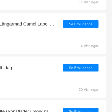
11 Visningar
Njut av Dragkedja Mörk Långärmad Camel Lapel Jacka från 26% rabatt
Se Erbjudande
4 Visningar
tt idag
Se Erbjudande
20 Visningar
Njut av Klänning med bälte i konstläder i mörk kamelbåtshals från 38% rabatt
Se Erbjudande