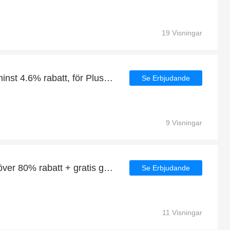
19 Visningar
Spendera 800kr och få minst 4.6% rabatt, för Plus Size Klänningar
Se Erbjudande
9 Visningar
Dagliga besparingar: få över 80% rabatt + gratis gåvor med mera
Se Erbjudande
11 Visningar