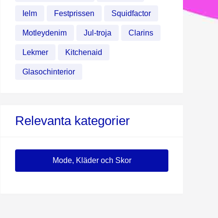
Ielm
Festprissen
Squidfactor
Motleydenim
Jul-troja
Clarins
Lekmer
Kitchenaid
Glasochinterior
Relevanta kategorier
Mode, Kläder och Skor