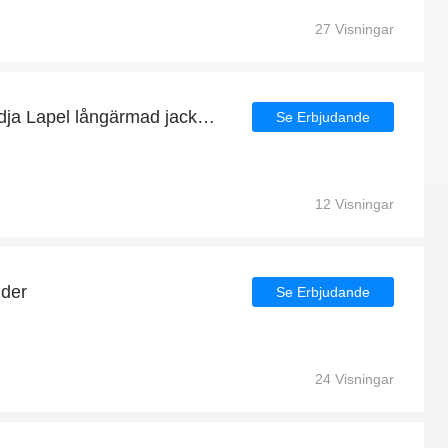
27 Visningar
7 rabatt på Svart dragkedja Lapel långärmad jacka och andra besparingar
Se Erbjudande
12 Visningar
nder
Se Erbjudande
24 Visningar