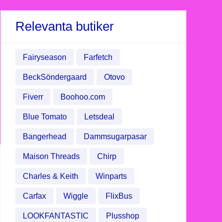
Relevanta butiker
Fairyseason
Farfetch
BeckSöndergaard
Otovo
Fiverr
Boohoo.com
Blue Tomato
Letsdeal
Bangerhead
Dammsugarpasar
Maison Threads
Chirp
Charles & Keith
Winparts
Carfax
Wiggle
FlixBus
LOOKFANTASTIC
Plusshop