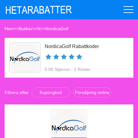
Hem
>>
Butiker
>>
N
>>
NordicaGolf
NordicaGolf Rabattkoder
5.00 Stjärnor - 1 Röster
Filtrera efter
Kupongkod
Försäljning online