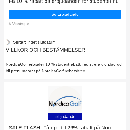
Få 10 % rabatt på erbjudanden för studenter nu
Se Erbjudande
5 Visningar
Slutar:
Inget slutdatum
VILLKOR OCH BESTÄMMELSER
NordicaGolf erbjuder 10 % studentrabatt, registrera dig idag och
bli prenumerant på NordicaGolf nyhetsbrev
Erbjudande
SALE FLASH: Få upp till 26% rabatt på NordicaGolf