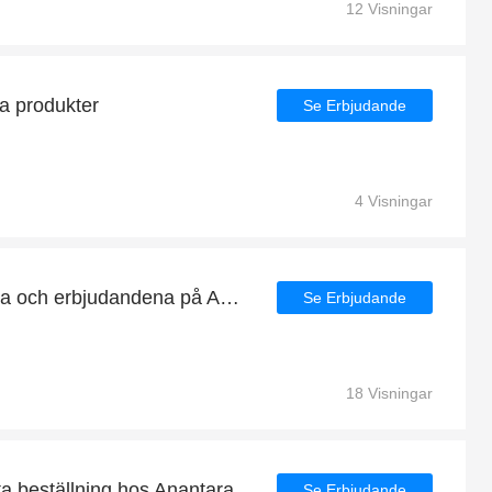
12 Visningar
a produkter
Se Erbjudande
4 Visningar
De senaste erbjudandena och erbjudandena på Anantara
Se Erbjudande
18 Visningar
ta beställning hos Anantara
Se Erbjudande