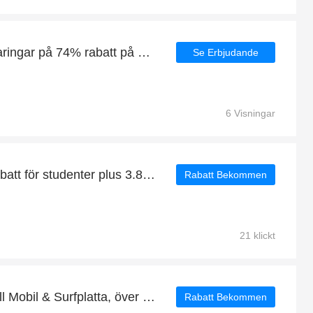
Anantara: Enorma besparingar på 74% rabatt på hela sajten bara denna månad
Se Erbjudande
6 Visningar
Få 3.8% rabatt - 15 % rabatt för studenter plus 3.8% rabatt för Dubbelladdare Foto/Video
Rabatt Bekommen
21 klickt
Utnyttja fyndet för Skal till Mobil & Surfplatta, över 7% rabatt
Rabatt Bekommen