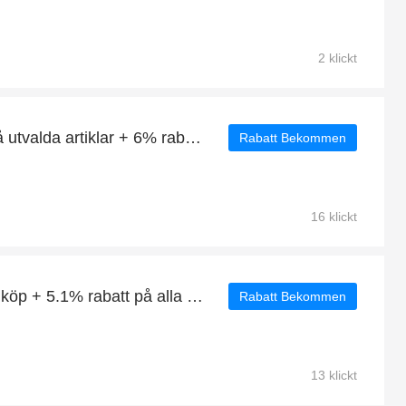
2 klickt
Få upp till 60 % rabatt på utvalda artiklar + 6% rabatt på Bitdefender Internet Security
Rabatt Bekommen
16 klickt
10 % rabatt vid minsta inköp + 5.1% rabatt på alla Espresso Crema e Gusto - Lavazza
Rabatt Bekommen
13 klickt