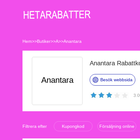
Hem
>>
Butiker
>>
A
>>
Anantara
Anantara Rabattk
Anantara
Besök webbsida
3.0
Filtrera efter
Kupongkod
Försäljning online