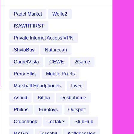
Padel Market
Wello2
ISAWITFIRST
Private Internet Access VPN
ShytoBuy
Naturecan
CarpetVista
CEWE
2Game
Perry Ellis
Mobile Pixels
Marshall Headphones
Liveit
Ashild
Bitiba
Dustinhome
Philips
Eurotoys
Outspot
Ordochbok
Tectake
StubHub
MAGIX
Tessabit
Kaffekapslen